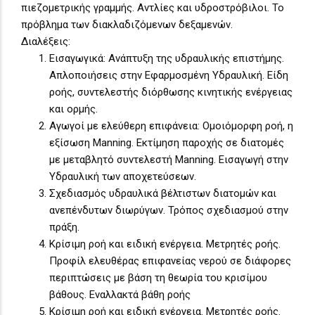
πιεζομετρικής γραμμής. Αντλίες και υδροστρόβιλοι. Το
πρόβλημα των διακλαδιζόμενων δεξαμενών.
Διαλέξεις:
Εισαγωγικά: Ανάπτυξη της υδραυλικής επιστήμης.
Απλοποιήσεις στην Εφαρμοσμένη Υδραυλική. Είδη
ροής, συντελεστής διόρθωσης κινητικής ενέργειας
και ορμής.
Αγωγοί με ελεύθερη επιφάνεια: Ομοιόμορφη ροή, η
εξίσωση Manning. Εκτίμηση παροχής σε διατομές
με μεταβλητό συντελεστή Manning. Εισαγωγή στην
Υδραυλική των αποχετεύσεων.
Σχεδιασμός υδραυλικά βέλτιστων διατομών και
ανεπένδυτων διωρύγων. Τρόπος σχεδιασμού στην
πράξη.
Κρίσιμη ροή και ειδική ενέργεια. Μετρητές ροής.
Προφίλ ελευθέρας επιφανείας νερού σε διάφορες
περιπτώσεις με βάση τη θεωρία του κρισίμου
βάθους. Εναλλακτά βάθη ροής
Κρίσιμη ροή και ειδική ενέργεια. Μετρητές ροής.