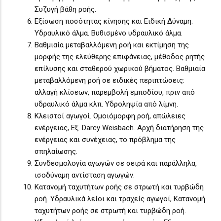
Συζυγή βάθη ροής.
Εξίσωση ποσότητας κίνησης και Ειδική Δύναμη.
Υδραυλικό άλμα. Βυθισμένο υδραυλικό άλμα.
Βαθμιαία μεταβαλλόμενη ροή και εκτίμηση της
μορφής της ελεύθερης επιφάνειας, μέθοδος ρητής
επίλυσης και σταθερού χωρικού βήματος. Βαθμιαία
μεταβαλλόμενη ροή σε ειδικές περιπτώσεις:
αλλαγή κλίσεων, παρεμβολή εμποδίου, πριν από
υδραυλικό άλμα κλπ. Υδροληψία από λίμνη.
Κλειστοί αγωγοί. Ομοιόμορφη ροή, απώλειες
ενέργειας, Εξ. Darcy Weisbach. Αρχή διατήρηση της
ενέργειας και συνέχειας, το πρόβλημα της
σπηλαίωσης.
Συνδεσμολογία αγωγών σε σειρά και παράλληλα,
ισοδύναμη αντίσταση αγωγών.
Κατανομή ταχυτήτων ροής σε στρωτή και τυρβώδη
ροή. Υδραυλικά λείοι και τραχείς αγωγοί, Κατανομή
ταχυτήτων ροής σε στρωτή και τυρβώδη ροή.