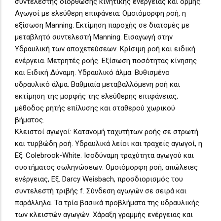
συντελεστής διόρθωσης κινητικής ενέργειας και ορμής.
Αγωγοί με ελεύθερη επιφάνεια: Ομοιόμορφη ροή, η
εξίσωση Manning. Εκτίμηση παροχής σε διατομές με
μεταβλητό συντελεστή Manning. Εισαγωγή στην
Υδραυλική των αποχετεύσεων. Κρίσιμη ροή και ειδική
ενέργεια. Μετρητές ροής. Εξίσωση ποσότητας κίνησης
και Ειδική Δύναμη. Υδραυλικό άλμα. Βυθισμένο
υδραυλικό άλμα. Βαθμιαία μεταβαλλόμενη ροή και
εκτίμηση της μορφής της ελεύθερης επιφάνειας,
μέθοδος ρητής επίλυσης και σταθερού χωρικού
βήματος.
Κλειστοί αγωγοί: Κατανομή ταχυτήτων ροής σε στρωτή
και τυρβώδη ροή. Υδραυλικά λείοι και τραχείς αγωγοί, η
Εξ. Colebrook-White. Ισοδύναμη τραχύτητα αγωγού και
συστήματος σωληνώσεων. Ομοιόμορφη ροή, απώλειες
ενέργειας, Εξ. Darcy Weisbach, προσδιορισμός του
συντελεστή τριβής f. Σύνδεση αγωγών σε σειρά και
παράλληλα. Τα τρία βασικά προβλήματα της υδραυλικής
των κλειστών αγωγών. Χάραξη γραμμής ενέργειας και