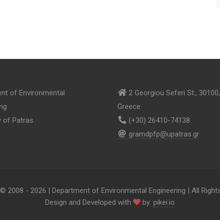
nt of Environmental
2 Georgiou Seferi St., 30100,
ing
Greece
y of Patras
(+30) 26410-74138
gramdpfp@upatras.gr
 © 2008 -
2026 | Department of Environmental Engineering | All Righ
Design and Developed with
by:
pikei.io