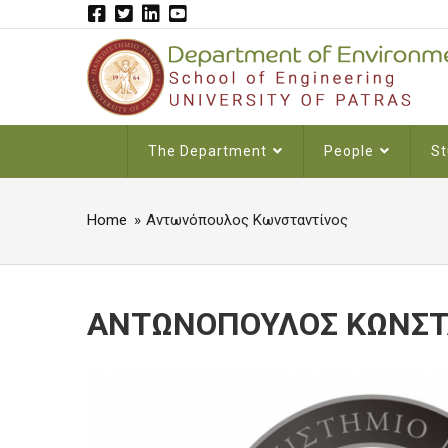
Skip
to
main
content
MAIN
The Department
People
St
NAVIGATION
Home
Αντωνόπουλος Κωνσταντίνος
BREADCRUMB
ΑΝΤΩΝΟΠΟΥΛΟΣ ΚΩΝΣΤ