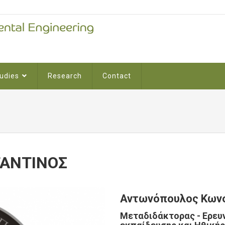
udies
Research
Contact
ΑΝΤΙΝΟΣ
Αντωνόπουλος
Κων
Μεταδιδάκτορας - Ερευ