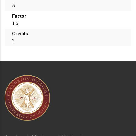
5
Factor
1,5
Credits
3