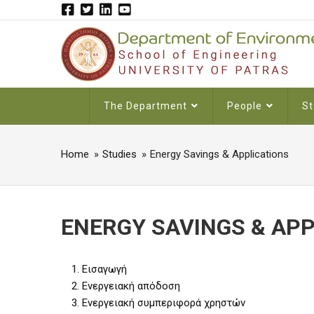
Skip
to
main
content
MAIN
The Department
People
St
NAVIGATION
Home
Studies
Energy Savings & Applications
BREADCRUMB
ENERGY SAVINGS & APP
1. Εισαγωγή
2. Ενεργειακή απόδοση
3. Ενεργειακή συμπεριφορά χρηστών