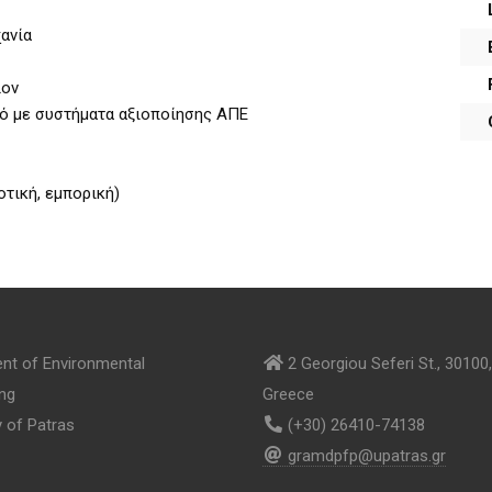
ς
χανία
λον
μό με συστήματα αξιοποίησης ΑΠΕ
οτική, εμπορική)
nt of Environmental
2 Georgiou Seferi St., 30100,
ing
Greece
y of Patras
(+30) 26410-74138
gramdpfp@upatras.gr