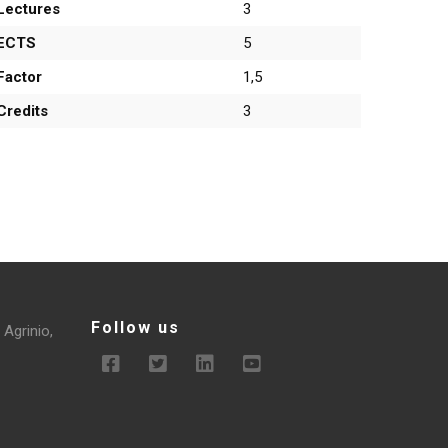
Lectures
3
ECTS
5
Factor
1,5
Credits
3
Follow us
 Agrinio,