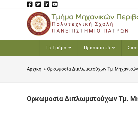
Skip
to
main
content
MAIN
Το Τμήμα
Προσωπικό
Σπο
NAVIGATION
Αρχική
Ορκωμοσία Διπλωματούχων Τμ. Μηχανικών 
BREADCRUMB
Ορκωμοσία Διπλωματούχων Τμ. Μη