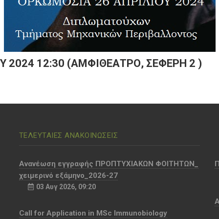
 12:30 (ΑΜΦΙΘΕΑΤΡΟ, ΣΕΦΕΡΗ 2 )
ΤΕΛΕΥΤΑΙΕΣ ΑΝΑΚΟΙΝΩΣΕΙΣ
Aνανέωση εγγραφής ΠΡΟΠΤΥΧΙΑΚΩΝ ΦΟΙΤΗΤΩΝ_
χειμερινό εξάμηνο_2026-27
03 Αυγ 2026, 09:20
Α
Call for Application in MSc Immunobiology