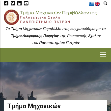
Skip
to
main
content
To Τμήμα Μηχανικών Περιβάλλοντος συγχωνεύθηκε με το
Τμήμα Αειφορικής Γεωργίας
της Γεωπονικής Σχολής
του Πανεπιστημίου Πατρών
MAIN
NAVIGATION
Τμήμα Μηχανικών