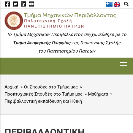
Skip
to
main
content
To Τμήμα Μηχανικών Περιβάλλοντος συγχωνεύθηκε με το
Τμήμα Αειφορικής Γεωργίας
της Γεωπονικής Σχολής
του Πανεπιστημίου Πατρών
MAIN
NAVIGATION
Αρχική
Οι Σπουδές στο Τμήμα μας
BREADCRUMB
Προπτυχιακές Σπουδές στο Τμήμα μας
Μαθήματα
Περιβαλλοντική εκπαίδευση και Ηθική
ΠΕΡΙΒΑΛΛΟΝΤΙΚΗ