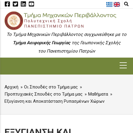
Skip
to
main
content
To Τμήμα Μηχανικών Περιβάλλοντος συγχωνεύθηκε με το
Τμήμα Αειφορικής Γεωργίας
της Γεωπονικής Σχολής
του Πανεπιστημίου Πατρών
MAIN
NAVIGATION
Αρχική
Οι Σπουδές στο Τμήμα μας
BREADCRUMB
Προπτυχιακές Σπουδές στο Τμήμα μας
Μαθήματα
Εξυγίανση και Αποκατάσταση Ρυπασμένων Χώρων
ΕΞΥΓΙΑΝΣΗ ΚΑΙ