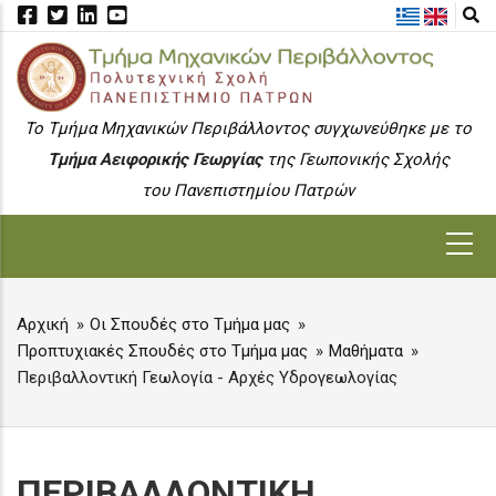
Skip
to
main
content
To Τμήμα Μηχανικών Περιβάλλοντος συγχωνεύθηκε με το
Τμήμα Αειφορικής Γεωργίας
της Γεωπονικής Σχολής
του Πανεπιστημίου Πατρών
MAIN
NAVIGATION
Αρχική
Οι Σπουδές στο Τμήμα μας
BREADCRUMB
Προπτυχιακές Σπουδές στο Τμήμα μας
Μαθήματα
Περιβαλλοντική Γεωλογία - Αρχές Υδρογεωλογίας
ΠΕΡΙΒΑΛΛΟΝΤΙΚΗ