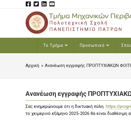
Skip
to
main
content
MAIN
Το Τμήμα
Προσωπικό
Σπο
NAVIGATION
Αρχική
Aνανέωση εγγραφής ΠΡΟΠΤΥΧΙΑΚΩΝ ΦΟΙΤΗ
BREADCRUMB
Aνανέωση εγγραφής ΠΡΟΠΤΥΧΙΑΚΩ
Σας ενημερώνουμε ότι η δικτυακή πύλη
https://progr
το χειμερινό εξάμηνο 2025-2026 θα είναι διαθέσιμη 