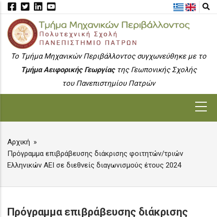
Skip
to
main
content
To Τμήμα Μηχανικών Περιβάλλοντος συγχωνεύθηκε με το
Τμήμα Αειφορικής Γεωργίας
της Γεωπονικής Σχολής
του Πανεπιστημίου Πατρών
MAIN
NAVIGATION
Αρχική
BREADCRUMB
Πρόγραμμα επιβράβευσης διάκρισης φοιτητών/τριών
Ελληνικών ΑΕΙ σε διεθνείς διαγωνισμούς έτους 2024
Πρόγραμμα επιβράβευσης διάκρισης