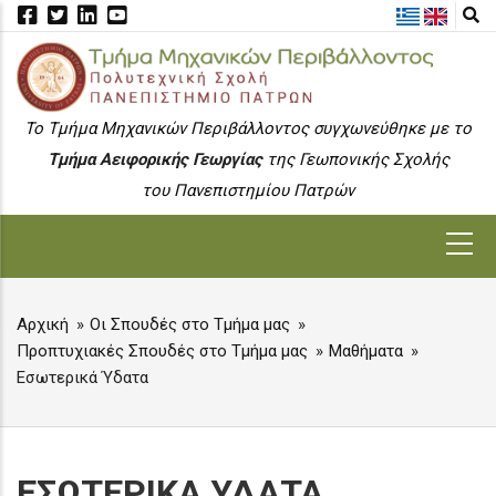
Skip
to
main
content
To Τμήμα Μηχανικών Περιβάλλοντος συγχωνεύθηκε με το
Τμήμα Αειφορικής Γεωργίας
της Γεωπονικής Σχολής
του Πανεπιστημίου Πατρών
MAIN
NAVIGATION
Αρχική
Οι Σπουδές στο Τμήμα μας
BREADCRUMB
Προπτυχιακές Σπουδές στο Τμήμα μας
Μαθήματα
Εσωτερικά Ύδατα
ΕΣΩΤΕΡΙΚΑ ΥΔΑΤΑ