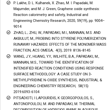
P. Lakhe, D. L. Kulhanek, X. Zhao, M. I. Papadaki, M.
Majumder, and M. J. Green, Graphene oxide synthesis:
Reaction calorimetry and safety, Industrial and
Engineering Chemistry Research, 2020, 59(19), pp. 9004–
9014
ZHAO, L.; ZHU, W., PAPADAKI, M.I., MANNAN, M.S. AND
AKBULUT, M., PROBING INTO STYRENE POLYMERIZATION
RUNAWAY HAZARDS: EFFECTS OF THE MONOMER MASS
FRACTION, ACS OMEGA, 4(3), 2019: 8136-8145
WANG, J.Y., HUANG, Y.Y., WILHITE, B.A., PAPADAKI, M.,
MANNAN, M.S., TOWARD THE IDENTIFICATION OF
INTENSIFIED REACTION CONDITIONS USING RESPONSE
SURFACE METHODOLOGY: A CASE STUDY ON 3-
METHYLPYRIDINE N-OXIDE SYNTHESIS, INDUSTRIAL &
ENGINEERING CHEMISTRY RESEARCH, 58(15)
2019:6093-6104
PITSADIOTI, I LAPOURIDIS, K GEORGOPOULOS, S.,
ANTONOPOULOU, M. AND PAPADAKI, M. THERMAL
DECOMPOSITION OF HYDROXYLAMINE IN AQUEOUS