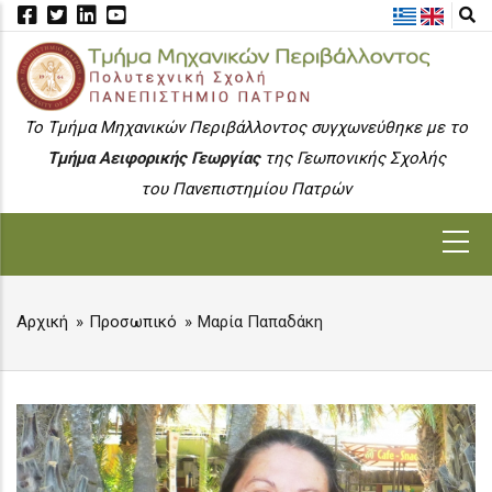
Skip
to
main
content
To Τμήμα Μηχανικών Περιβάλλοντος συγχωνεύθηκε με το
Τμήμα Αειφορικής Γεωργίας
της Γεωπονικής Σχολής
του Πανεπιστημίου Πατρών
MAIN
NAVIGATION
Αρχική
Προσωπικό
Μαρία Παπαδάκη
BREADCRUMB