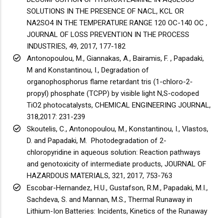
SOLUTIONS IN THE PRESENCE OF NACL, KCL OR
NA2SO4 IN THE TEMPERATURE RANGE 120 OC-140 OC ,
JOURNAL OF LOSS PREVENTION IN THE PROCESS
INDUSTRIES, 49, 2017, 177-182
Antonopoulou, M., Giannakas, A., Bairamis, F. , Papadaki,
M and Konstantinou, I., Degradation of
organophosphorus flame retardant tris (1-chloro-2-
propyl) phosphate (TCPP) by visible light N,S-codoped
TiO2 photocatalysts, CHEMICAL ENGINEERING JOURNAL,
318,2017: 231-239
Skoutelis, C., Antonopoulou, M., Konstantinou, I., Vlastos,
D. and Papadaki, M. Photodegradation of 2-
chloropyridine in aqueous solution: Reaction pathways
and genotoxicity of intermediate products, JOURNAL OF
HAZARDOUS MATERIALS, 321, 2017, 753-763
Escobar-Hernandez, H.U., Gustafson, R.M., Papadaki, M.I.,
Sachdeva, S. and Mannan, M.S., Thermal Runaway in
Lithium-Ion Batteries: Incidents, Kinetics of the Runaway