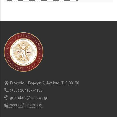
Γεωργίου Σεφέρη 2, Αγρίνιο, Τ.Κ. 30100
(+30) 26410-74138
gramdpfp@upatras.gr
secrsa@upatras.gr